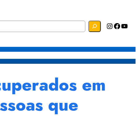
Instagram
Facebook
YouTube
s
Mapa do Site
Webmail
cuperados em
essoas que