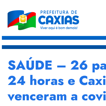
Caxias
Governo
Sec
SAÚDE – 26 pac
24 horas e Cax
venceram a cov