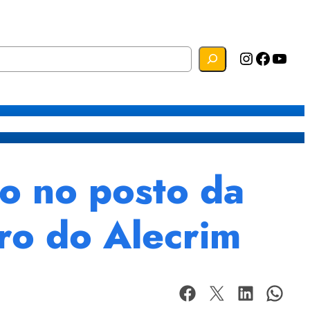
Instagram
Facebook
YouTube
s
Mapa do Site
Webmail
o no posto da
ro do Alecrim