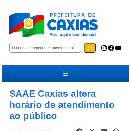
P
Instagram
Facebook
YouTube
e
s
q
u
i
s
a
r
SAAE Caxias altera
horário de atendimento
ao público