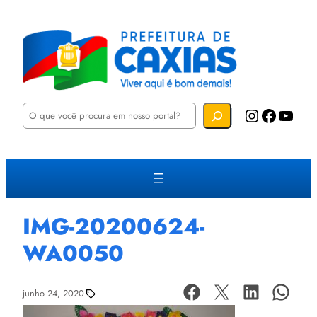
P
Instagram
Facebook
YouTube
e
s
q
u
i
s
a
r
IMG-20200624-
WA0050
junho 24, 2020