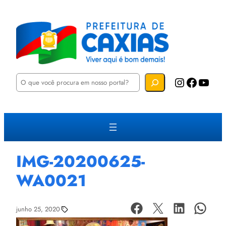
P
Instagram
Facebook
YouTube
e
s
q
u
i
s
a
r
IMG-20200625-
WA0021
junho 25, 2020