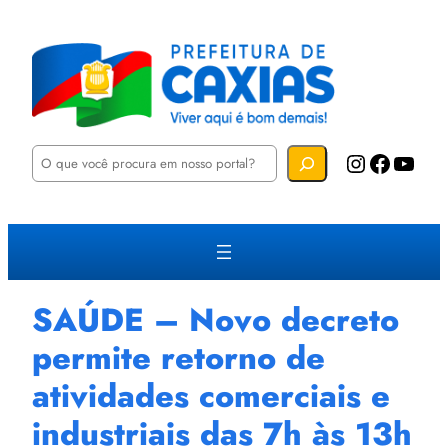
P
Instagram
Facebook
YouTube
e
s
q
u
i
s
a
r
SAÚDE – Novo decreto
permite retorno de
atividades comerciais e
industriais das 7h às 13h