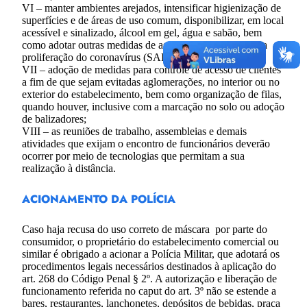
VI – manter ambientes arejados, intensificar higienização de
superfícies e de áreas de uso comum, disponibilizar, em local
acessível e sinalizado, álcool em gel, água e sabão, bem
como adotar outras medidas de assepsia eficazes contra a
proliferação do coronavírus (SARS-CoV-2);
VII – adoção de medidas para controle de acesso de clientes
a fim de que sejam evitadas aglomerações, no interior ou no
exterior do estabelecimento, bem como organização de filas,
quando houver, inclusive com a marcação no solo ou adoção
de balizadores;
VIII – as reuniões de trabalho, assembleias e demais
atividades que exijam o encontro de funcionários deverão
ocorrer por meio de tecnologias que permitam a sua
realização à distância.
ACIONAMENTO DA POLÍCIA
Caso haja recusa do uso correto de máscara por parte do
consumidor, o proprietário do estabelecimento comercial ou
similar é obrigado a acionar a Polícia Militar, que adotará os
procedimentos legais necessários destinados à aplicação do
art. 268 do Código Penal § 2º. A autorização e liberação de
funcionamento referida no caput do art. 3º não se estende a
bares, restaurantes, lanchonetes, depósitos de bebidas, praça