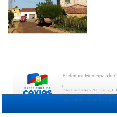
Prefeitura Municipal de C
Praça Dias Carneiro, 600, Centro, C
(99) 2221-0011 · 2221-0012 | E-mail
Horário de Atendimento: das 7h30 as 