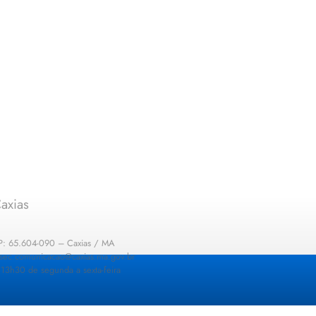
axias
EP: 65.604-090 – Caxias / MA
: sec.comunicacao@caxias.ma.gov.br
13h30 de segunda a sexta-feira