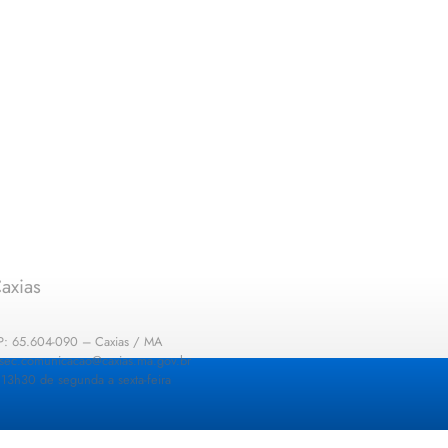
axias
EP: 65.604-090 – Caxias / MA
: sec.comunicacao@caxias.ma.gov.br
13h30 de segunda a sexta-feira