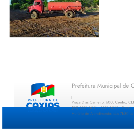
Prefeitura Municipal de C
Praça Dias Carneiro, 600, Centro, C
(99) 2221-0011 · 2221-0012 | E-mail
Horário de Atendimento: das 7h30 as 