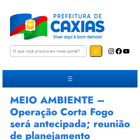
P
Instagram
Facebook
YouTube
e
s
q
u
i
s
a
r
MEIO AMBIENTE –
Operação Corta Fogo
será antecipada; reunião
de planejamento