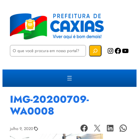
P
Instagram
Facebook
YouTube
e
s
q
u
i
s
a
r
IMG-20200709-
WA0008
julho 9, 2020