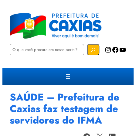
P
Instagram
Facebook
YouTube
e
s
q
u
i
s
a
r
SAÚDE – Prefeitura de
Caxias faz testagem de
servidores do IFMA