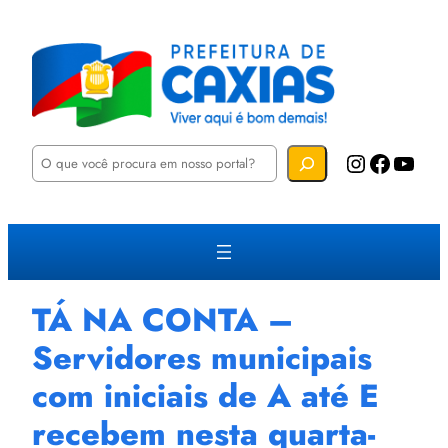
P
Instagram
Facebook
YouTube
e
s
q
u
i
s
a
r
TÁ NA CONTA –
Servidores municipais
com iniciais de A até E
recebem nesta quarta-