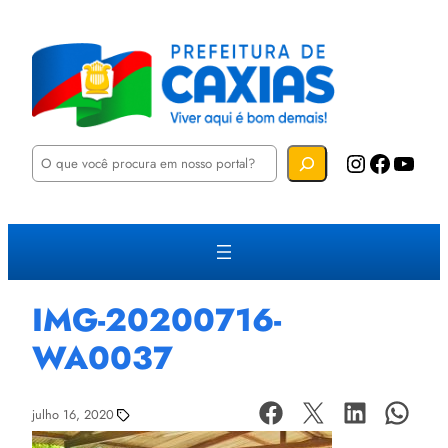
P
Instagram
Facebook
YouTube
e
s
q
u
i
s
a
r
IMG-20200716-
WA0037
julho 16, 2020