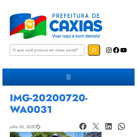
P
Instagram
Facebook
YouTube
e
s
q
u
i
s
a
r
IMG-20200720-
WA0031
julho 20, 2020