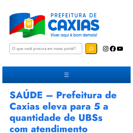
P
Instagram
Facebook
YouTube
e
s
q
u
i
s
a
r
SAÚDE – Prefeitura de
Caxias eleva para 5 a
quantidade de UBSs
com atendimento