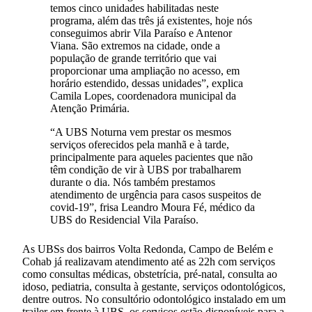
temos cinco unidades habilitadas neste
programa, além das três já existentes, hoje nós
conseguimos abrir Vila Paraíso e Antenor
Viana. São extremos na cidade, onde a
população de grande território que vai
proporcionar uma ampliação no acesso, em
horário estendido, dessas unidades”, explica
Camila Lopes, coordenadora municipal da
Atenção Primária.
“A UBS Noturna vem prestar os mesmos
serviços oferecidos pela manhã e à tarde,
principalmente para aqueles pacientes que não
têm condição de vir à UBS por trabalharem
durante o dia. Nós também prestamos
atendimento de urgência para casos suspeitos de
covid-19”, frisa Leandro Moura Fé, médico da
UBS do Residencial Vila Paraíso.
As UBSs dos bairros Volta Redonda, Campo de Belém e
Cohab já realizavam atendimento até as 22h com serviços
como consultas médicas, obstetrícia, pré-natal, consulta ao
idoso, pediatria, consulta à gestante, serviços odontológicos,
dentre outros. No consultório odontológico instalado em um
trailer em frente à UBS, os serviços estão disponíveis para a