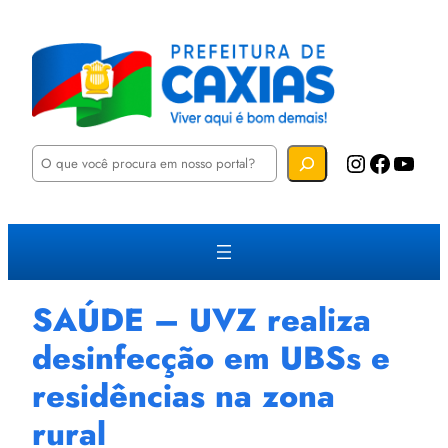
P
Instagram
Facebook
YouTube
e
s
q
u
i
s
a
r
SAÚDE – UVZ realiza
desinfecção em UBSs e
residências na zona
rural