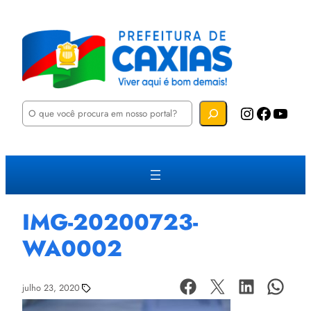
P
Instagram
Facebook
YouTube
e
s
q
u
i
s
a
r
IMG-20200723-
WA0002
julho 23, 2020