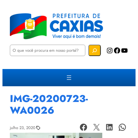
P
Instagram
Facebook
YouTube
e
s
q
u
i
s
a
r
IMG-20200723-
WA0026
julho 23, 2020