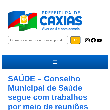
P
Instagram
Facebook
YouTube
e
s
q
u
i
s
a
r
SAÚDE – Conselho
Municipal de Saúde
segue com trabalhos
por meio de reuniões