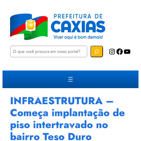
P
Instagram
Facebook
YouTube
e
s
q
u
i
s
a
r
INFRAESTRUTURA –
Começa implantação de
piso intertravado no
bairro Teso Duro