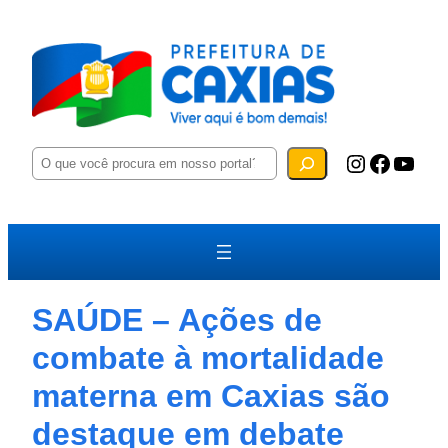
P
Instagram
Facebook
YouTube
e
s
q
u
i
s
a
r
SAÚDE – Ações de
combate à mortalidade
materna em Caxias são
destaque em debate