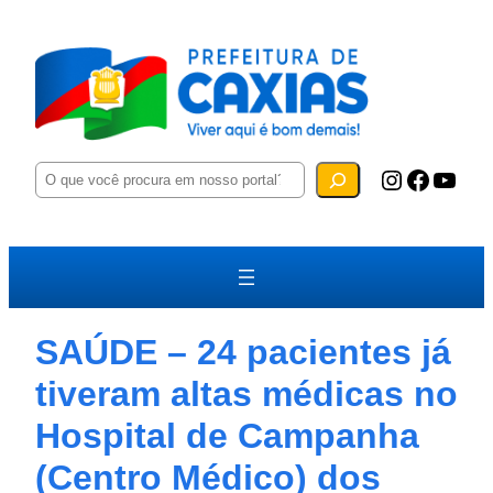
P
Instagram
Facebook
YouTube
e
s
q
u
i
s
a
r
SAÚDE – 24 pacientes já
tiveram altas médicas no
Hospital de Campanha
(Centro Médico) dos