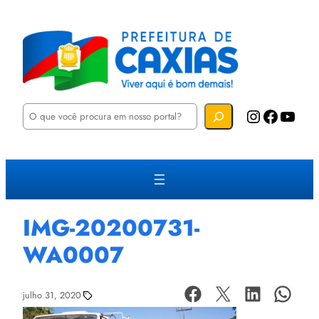
P
Instagram
Facebook
YouTube
e
s
q
u
i
s
a
r
IMG-20200731-
WA0007
julho 31, 2020