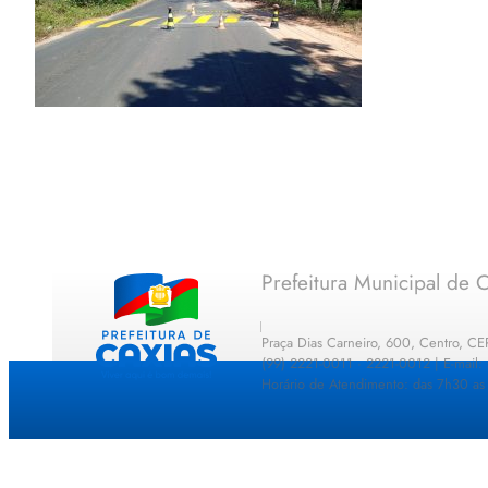
Prefeitura Municipal de C
Praça Dias Carneiro, 600, Centro, C
(99) 2221-0011 · 2221-0012 | E-mail
Horário de Atendimento: das 7h30 as 