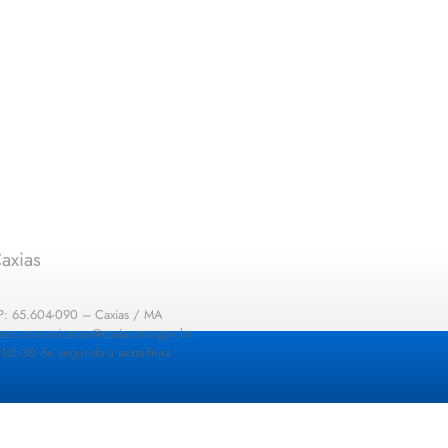
axias
EP: 65.604-090 – Caxias / MA
: sec.comunicacao@caxias.ma.gov.br
13h30 de segunda a sexta-feira