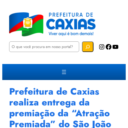
P
Instagram
Facebook
YouTube
e
s
q
u
i
s
a
r
Prefeitura de Caxias
realiza entrega da
premiação da “Atração
Premiada” do São João