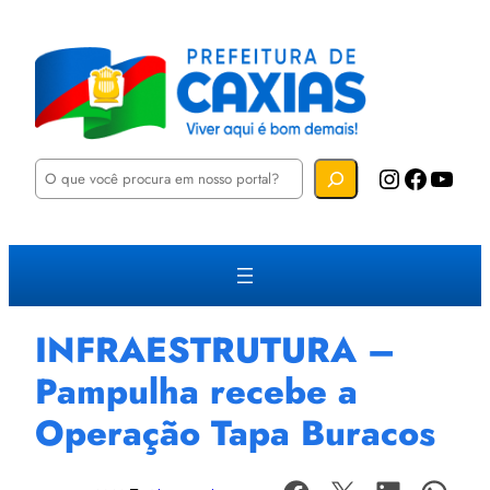
P
Instagram
Facebook
YouTube
e
s
q
u
i
s
a
r
INFRAESTRUTURA –
Pampulha recebe a
Operação Tapa Buracos