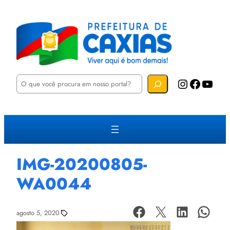
P
Instagram
Facebook
YouTube
e
s
q
u
i
s
a
r
IMG-20200805-
WA0044
agosto 5, 2020