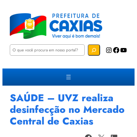
P
Instagram
Facebook
YouTube
e
s
q
u
i
s
a
r
SAÚDE – UVZ realiza
desinfecção no Mercado
Central de Caxias