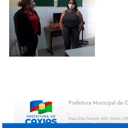
Prefeitura Municipal de C
Praça Dias Carneiro, 600, Centro, C
(99) 2221-0011 · 2221-0012 | E-mail