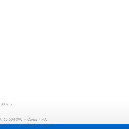
axias
EP: 65.604-090 – Caxias / MA
: sec.comunicacao@caxias.ma.gov.br