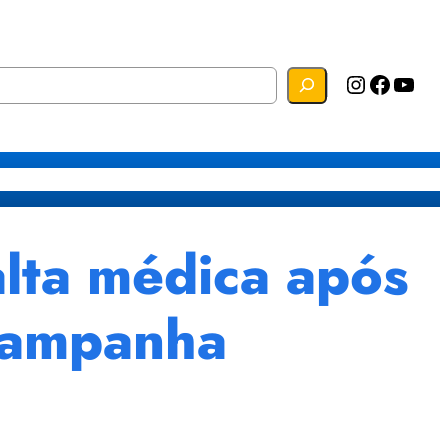
Instagram
Facebook
YouTube
s
Mapa do Site
Webmail
lta médica após
 Campanha