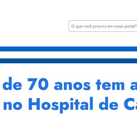
P
e
s
q
u
i
retarias
Órgãos
Transparência
Minha Casa Minha Vida
Notícia
s
a
r
de 70 anos tem a
9 no Hospital de