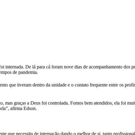
e foi internada. De lá para cá foram nove dias de acompanhamento dos 
 tempos de pandemia.
to que tiveram dentro da unidade e o contato frequente entre os profiss
, mas graças a Deus foi controlada. Fomos bem atendidos, ela foi mui
ela”, afirma Edson.
te que necessita de internação dando o melhor de si, tanto profission