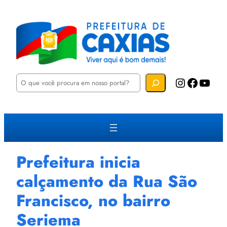
P
Instagram
Facebook
YouTube
e
s
q
u
i
s
a
r
Prefeitura inicia
calçamento da Rua São
Francisco, no bairro
Seriema