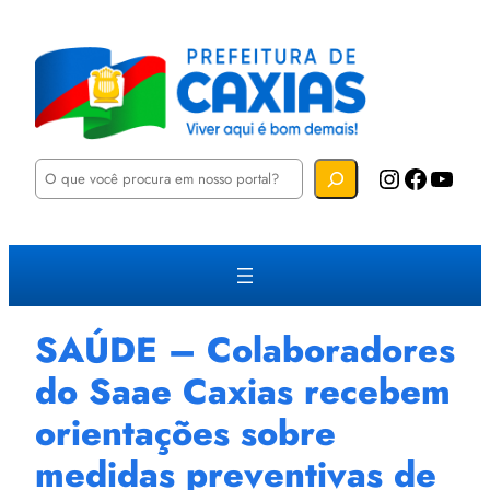
P
Instagram
Facebook
YouTube
e
s
q
u
i
s
a
r
SAÚDE – Colaboradores
do Saae Caxias recebem
orientações sobre
medidas preventivas de