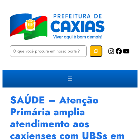
P
Instagram
Facebook
YouTube
e
s
q
u
i
s
a
r
SAÚDE – Atenção
Primária amplia
atendimento aos
caxienses com UBSs em