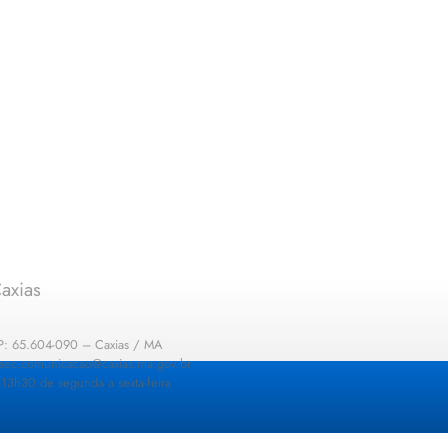
axias
EP: 65.604-090 – Caxias / MA
: sec.comunicacao@caxias.ma.gov.br
13h30 de segunda a sexta-feira