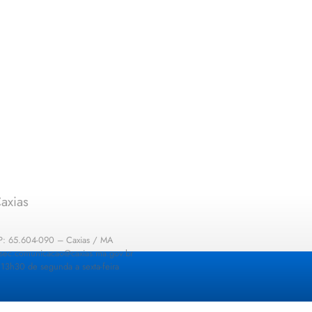
axias
EP: 65.604-090 – Caxias / MA
: sec.comunicacao@caxias.ma.gov.br
13h30 de segunda a sexta-feira