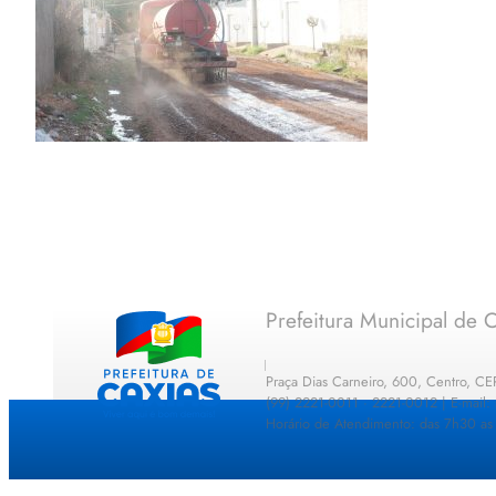
Prefeitura Municipal de C
Praça Dias Carneiro, 600, Centro, C
(99) 2221-0011 · 2221-0012 | E-mail
Horário de Atendimento: das 7h30 as 