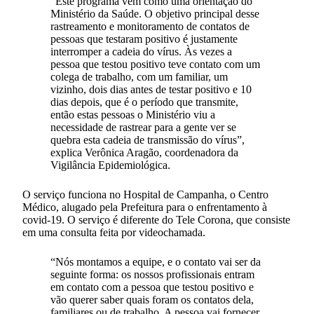
“Este programa vem como uma orientação do
Ministério da Saúde. O objetivo principal desse
rastreamento e monitoramento de contatos de
pessoas que testaram positivo é justamente
interromper a cadeia do vírus. Às vezes a
pessoa que testou positivo teve contato com um
colega de trabalho, com um familiar, um
vizinho, dois dias antes de testar positivo e 10
dias depois, que é o período que transmite,
então estas pessoas o Ministério viu a
necessidade de rastrear para a gente ver se
quebra esta cadeia de transmissão do vírus”,
explica Verônica Aragão, coordenadora da
Vigilância Epidemiológica.
O serviço funciona no Hospital de Campanha, o Centro
Médico, alugado pela Prefeitura para o enfrentamento à
covid-19. O serviço é diferente do Tele Corona, que consiste
em uma consulta feita por videochamada.
“Nós montamos a equipe, e o contato vai ser da
seguinte forma: os nossos profissionais entram
em contato com a pessoa que testou positivo e
vão querer saber quais foram os contatos dela,
familiares ou de trabalho. A pessoa vai fornecer