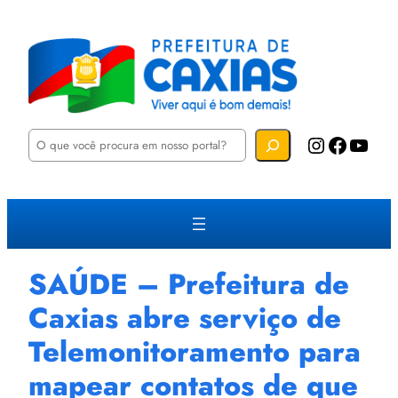
P
Instagram
Facebook
YouTube
e
s
q
u
i
s
a
r
SAÚDE – Prefeitura de
Caxias abre serviço de
Telemonitoramento para
mapear contatos de que