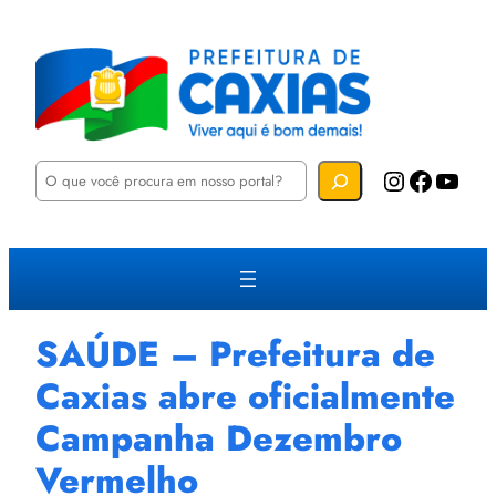
P
Instagram
Facebook
YouTube
e
s
q
u
i
s
a
r
SAÚDE – Prefeitura de
Caxias abre oficialmente
Campanha Dezembro
Vermelho