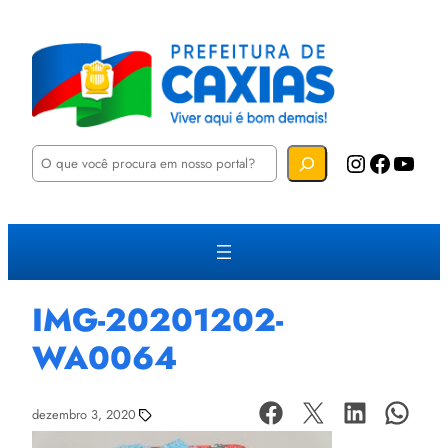
P
Instagram
Facebook
YouTube
e
s
q
u
i
s
a
r
IMG-20201202-
WA0064
dezembro 3, 2020