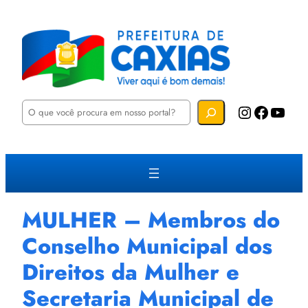
P
Instagram
Facebook
YouTube
e
s
q
u
i
s
a
r
MULHER – Membros do
Conselho Municipal dos
Direitos da Mulher e
Secretaria Municipal de