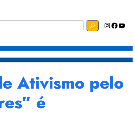
Instagram
Facebook
YouTube
s
Mapa do Site
Webmail
 Ativismo pelo
res” é