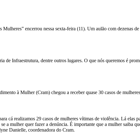
 Mulheres” encerrou nessa sexta-feira (11). Um aulão com dezenas de m
a de Infraestrutura, dentre outros lugares. O que nós queremos é promo
ndimento à Mulher (Cram) chegou a receber quase 30 casos de mulheres
a cá realizamos 29 casos de mulheres vítimas de violência. Lá elas pas
se a mulher quer fazer a denúncia. É importante que a mulher saiba qu
lyne Danielle, coordenadora do Cram.