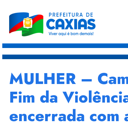
Caxias
Governo
Sec
MULHER – Campa
Fim da Violênci
encerrada com 