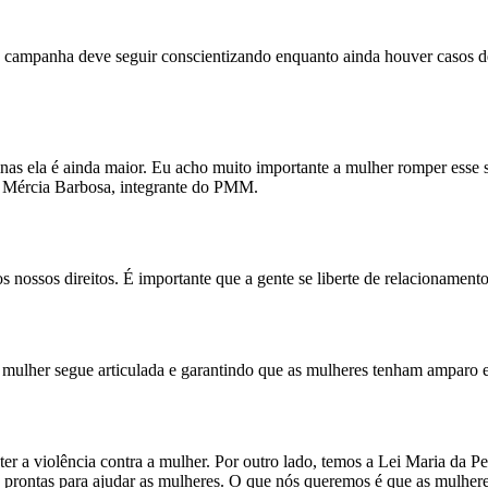
mpanha deve seguir conscientizando enquanto ainda houver casos de v
inas ela é ainda maior. Eu acho muito importante a mulher romper esse 
sse Mércia Barbosa, integrante do PMM.
s nossos direitos. É importante que a gente se liberte de relacionamen
 mulher segue articulada e garantindo que as mulheres tenham amparo 
 a violência contra a mulher. Por outro lado, temos a Lei Maria da P
s prontas para ajudar as mulheres. O que nós queremos é que as mulhe