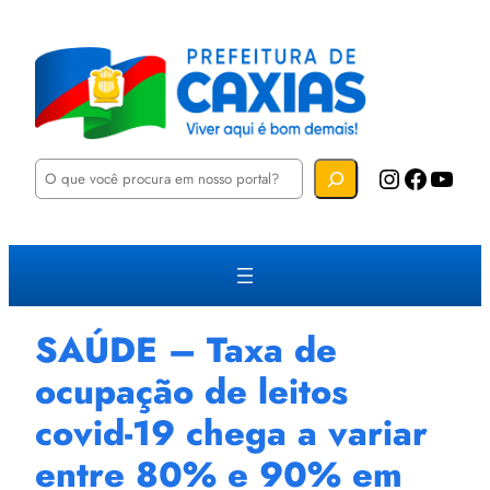
P
Instagram
Facebook
YouTube
e
s
q
u
i
s
a
r
SAÚDE – Taxa de
ocupação de leitos
covid-19 chega a variar
entre 80% e 90% em