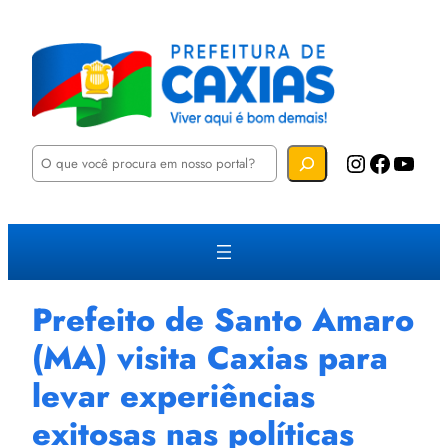
P
Instagram
Facebook
YouTube
e
s
q
u
i
s
a
r
Prefeito de Santo Amaro
(MA) visita Caxias para
levar experiências
exitosas nas políticas