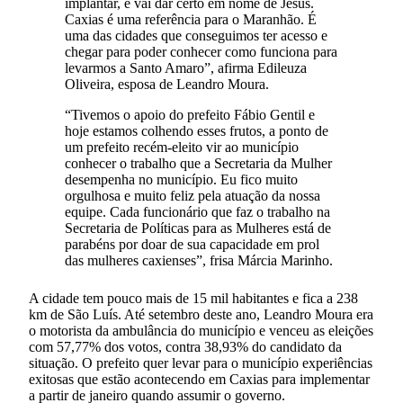
implantar, e vai dar certo em nome de Jesus.
Caxias é uma referência para o Maranhão. É
uma das cidades que conseguimos ter acesso e
chegar para poder conhecer como funciona para
levarmos a Santo Amaro”, afirma Edileuza
Oliveira, esposa de Leandro Moura.
“Tivemos o apoio do prefeito Fábio Gentil e
hoje estamos colhendo esses frutos, a ponto de
um prefeito recém-eleito vir ao município
conhecer o trabalho que a Secretaria da Mulher
desempenha no município. Eu fico muito
orgulhosa e muito feliz pela atuação da nossa
equipe. Cada funcionário que faz o trabalho na
Secretaria de Políticas para as Mulheres está de
parabéns por doar de sua capacidade em prol
das mulheres caxienses”, frisa Márcia Marinho.
A cidade tem pouco mais de 15 mil habitantes e fica a 238
km de São Luís. Até setembro deste ano, Leandro Moura era
o motorista da ambulância do município e venceu as eleições
com 57,77% dos votos, contra 38,93% do candidato da
situação. O prefeito quer levar para o município experiências
exitosas que estão acontecendo em Caxias para implementar
a partir de janeiro quando assumir o governo.