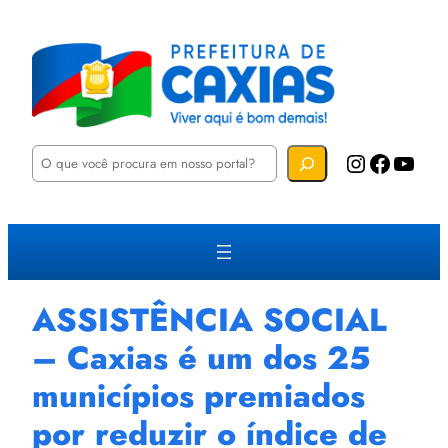
P
Instagram
Facebook
YouTube
e
s
q
u
i
s
a
r
ASSISTÊNCIA SOCIAL
– Caxias é um dos 25
municípios premiados
por reduzir o índice de