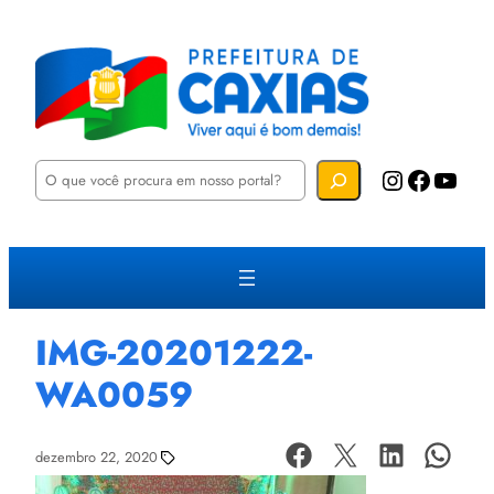
P
Instagram
Facebook
YouTube
e
s
q
u
i
s
a
r
IMG-20201222-
WA0059
dezembro 22, 2020