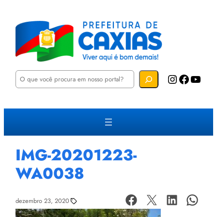
P
Instagram
Facebook
YouTube
e
s
q
u
i
s
a
r
IMG-20201223-
WA0038
dezembro 23, 2020