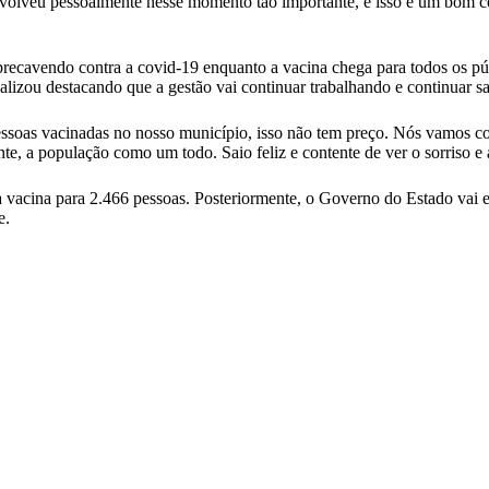
nvolveu pessoalmente nesse momento tão importante, e isso é um bom c
precavendo contra a covid-19 enquanto a vacina chega para todos os p
nalizou destacando que a gestão vai continuar trabalhando e continuar s
s pessoas vacinadas no nosso município, isso não tem preço. Nós vamos c
ente, a população como um todo. Saio feliz e contente de ver o sorriso e
vacina para 2.466 pessoas. Posteriormente, o Governo do Estado vai en
e.