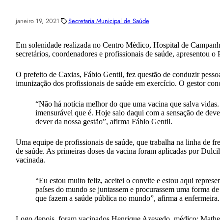
janeiro 19, 2021
Secretaria Municipal de Saúde
Em solenidade realizada no Centro Médico, Hospital de Campanha a
secretários, coordenadores e profissionais de saúde, apresentou 
O prefeito de Caxias, Fábio Gentil, fez questão de conduzir pess
imunização dos profissionais de saúde em exercício. O gestor conc
“Não há notícia melhor do que uma vacina que salva vidas. 
imensurável que é. Hoje saio daqui com a sensação de deve
dever da nossa gestão”, afirma Fábio Gentil.
Uma equipe de profissionais de saúde, que trabalha na linha de fr
de saúde. As primeiras doses da vacina foram aplicadas por Dulc
vacinada.
“Eu estou muito feliz, aceitei o convite e estou aqui repre
países do mundo se juntassem e procurassem uma forma de 
que fazem a saúde pública no mundo”, afirma a enfermeira.
Logo depois, foram vacinados Henrique Azevedo, médico; Matheus