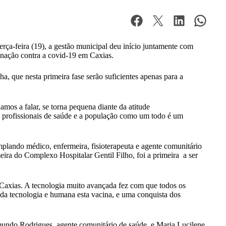
rça-feira (19), a gestão municipal deu início juntamente com
inação contra a covid-19 em Caxias.
, que nesta primeira fase serão suficientes apenas para a
mos a falar, se torna pequena diante da atitude
s profissionais de saúde e a população como um todo é um
mplando médico, enfermeira, fisioterapeuta e agente comunitário
ira do Complexo Hospitalar Gentil Filho, foi a primeira a ser
de Caxias. A tecnologia muito avançada fez com que todos os
a tecnologia e humana esta vacina, e uma conquista dos
mundo Rodrigues, agente comunitário de saúde, e Maria Lucilene