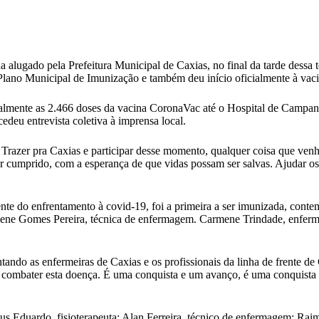
lugado pela Prefeitura Municipal de Caxias, no final da tarde dessa te
o Plano Municipal de Imunização e também deu início oficialmente à vac
oalmente as 2.466 doses da vacina CoronaVac até o Hospital de Campanha
edeu entrevista coletiva à imprensa local.
Trazer pra Caxias e participar desse momento, qualquer coisa que venha
r cumprido, com a esperança de que vidas possam ser salvas. Ajudar o
ente do enfrentamento à covid-19, foi a primeira a ser imunizada, conte
ilene Gomes Pereira, técnica de enfermagem. Carmene Trindade, enferme
sentando as enfermeiras de Caxias e os profissionais da linha de frente 
combater esta doença. É uma conquista e um avanço, é uma conquista d
 Eduardo, fisioterapeuta; Alan Ferreira, técnico de enfermagem; Rai