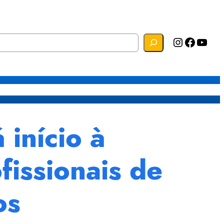
Instagram
Facebook
YouTube
s
Mapa do Site
Webmail
início à
fissionais de
os