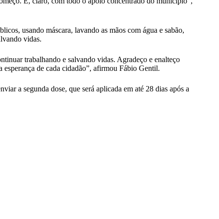
omeço. E, claro, com todo o apoio concentrado do município”,
úblicos, usando máscara, lavando as mãos com água e sabão,
alvando vidas.
ontinuar trabalhando e salvando vidas. Agradeço e enalteço
 a esperança de cada cidadão”, afirmou Fábio Gentil.
viar a segunda dose, que será aplicada em até 28 dias após a