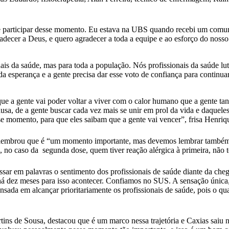
 participar desse momento. Eu estava na UBS quando recebi um comuni
adecer a Deus, e quero agradecer a toda a equipe e ao esforço do nosso
ais da saúde, mas para toda a população. Nós profissionais da saúde l
a esperança e a gente precisa dar esse voto de confiança para continuar
 a gente vai poder voltar a viver com o calor humano que a gente tanto
sa, de a gente buscar cada vez mais se unir em prol da vida e daqueles
se momento, para que eles saibam que a gente vai vencer”, frisa Henri
 lembrou que é “um momento importante, mas devemos lembrar também a
 no caso da segunda dose, quem tiver reação alérgica à primeira, não
sar em palavras o sentimento dos profissionais de saúde diante da che
há dez meses para isso acontecer. Confiamos no SUS. A sensação única, 
pensada em alcançar prioritariamente os profissionais de saúde, pois o q
ins de Sousa, destacou que é um marco nessa trajetória e Caxias saiu n