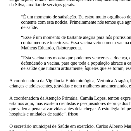
da Silva, auxiliar de serviços gerais.
“É um momento de satisfação. Eu estou muito orgulhoso de
contente com esta notícia. Primeiramente nós temos que agr
de saúde.
“Esse é um momento de bastante alegria para nós profission
contra medos e incertezas. Essa vacina veio como a vacina d
Matheus Eduardo, fisioterapeuta.
“Esta vacina nos mostra que podemos vencer esta doença, que
defendendo a vacina, para que toda a população abrace a cau
de saúde que lutaram arduamente, àqueles que se foram, es
A coordenadora da Vigilância Epidemiológica, Verônica Aragão,
crianças e adolescentes, grávidas e nem mulheres amamentando, e,
A coordenadora da Atenção Primária, Camila Lopes, tentou expres
estamos aqui, mas existem cientistas e pesquisadores debruçados 
que valeu a pena salvar vidas antes dela chegar. A estratégia foi 
hospitais e unidades de saúde”, frisou.
O secretário municipal de Saúde em exercício, Carlos Alberto Mart