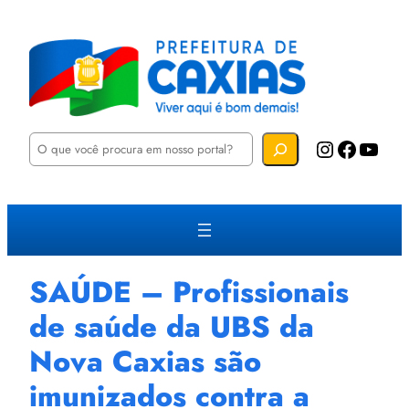
P
Instagram
Facebook
YouTube
e
s
q
u
i
s
a
r
SAÚDE – Profissionais
de saúde da UBS da
Nova Caxias são
imunizados contra a