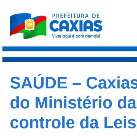
Caxias
Governo
Secre
SAÚDE – Caxias 
do Ministério d
controle da Le