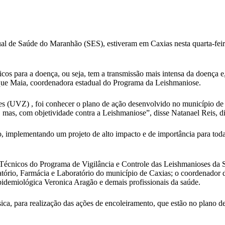
ual de Saúde do Maranhão (SES), estiveram em Caxias nesta quarta-feir
os para a doença, ou seja, tem a transmissão mais intensa da doença 
nique Maia, coordenadora estadual do Programa da Leishmaniose.
ses (UVZ) , foi conhecer o plano de ação desenvolvido no município de
vo, mas, com objetividade contra a Leishmaniose”, disse Natanael Reis, 
ão, implementando um projeto de alto impacto e de importância para to
 Técnicos do Programa de Vigilância e Controle das Leishmanioses da 
tório, Farmácia e Laboratório do município de Caxias; o coordenador 
pidemiológica Veronica Aragão e demais profissionais da saúde.
física, para realização das ações de encoleiramento, que estão no plano d