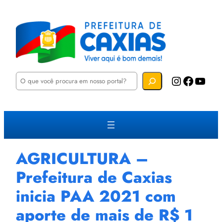
P
Instagram
Facebook
YouTube
e
s
q
u
i
s
a
r
AGRICULTURA –
Prefeitura de Caxias
inicia PAA 2021 com
aporte de mais de R$ 1