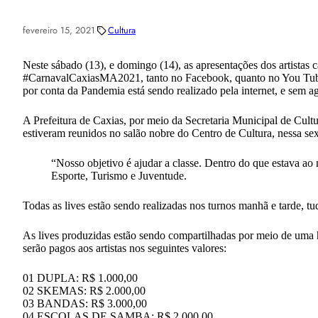
fevereiro 15, 2021
Cultura
Neste sábado (13), e domingo (14), as apresentações dos artistas 
#CarnavalCaxiasMA2021, tanto no Facebook, quanto no You Tube. A
por conta da Pandemia está sendo realizado pela internet, e sem 
A Prefeitura de Caxias, por meio da Secretaria Municipal de Cul
estiveram reunidos no salão nobre do Centro de Cultura, nessa sexta
“Nosso objetivo é ajudar a classe. Dentro do que estava ao
Esporte, Turismo e Juventude.
Todas as lives estão sendo realizadas nos turnos manhã e tarde, 
As lives produzidas estão sendo compartilhadas por meio de uma
serão pagos aos artistas nos seguintes valores:
01 DUPLA: R$ 1.000,00
02 SKEMAS: R$ 2.000,00
03 BANDAS: R$ 3.000,00
04 ESCOLAS DE SAMBA: R$ 2.000,00.