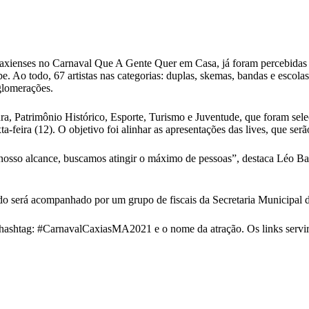
caxienses no Carnaval Que A Gente Quer em Casa, já foram percebidas no
o todo, 67 artistas nas categorias: duplas, skemas, bandas e escolas 
aglomerações.
tura, Patrimônio Histórico, Esporte, Turismo e Juventude, que foram s
-feira (12). O objetivo foi alinhar as apresentações das lives, que serã
 nosso alcance, buscamos atingir o máximo de pessoas”, destaca Léo Bara
tudo será acompanhado por um grupo de fiscais da Secretaria Municipal 
 hashtag: #CarnavalCaxiasMA2021 e o nome da atração. Os links servi