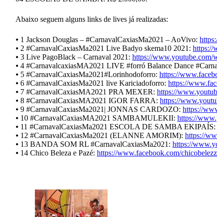
Abaixo seguem alguns links de lives já realizadas:
⦁ 1 Jackson Douglas – #CarnavalCaxiasMa2021 – AoVivo:
https:
⦁ 2 #CarnavalCaxiasMa2021 Live Badyo skema10 2021:
https:
⦁ 3 Live PagoBlack – Carnaval 2021:
https://www.youtube.com
⦁ 4 #CarnavalcaxiasMA2021 LIVE #forró Balance Dance #Carn
⦁ 5 #CarnavalCaxiasMa2021#Lorinhodoforro:
https://www.face
⦁ 6 #CarnavalCaxiasMa2021 live Kariciadoforro:
https://www.fa
⦁ 7 #CarnavalCaxiasMA2021 PRA MEXER:
https://www.you
⦁ 8 #CarnavalCaxiasMA2021 IGOR FARRA:
https://www.you
⦁ 9 #CarnavalCaxiasMa2021| JONNAS CARDOZO:
https://w
⦁ 10 #CarnavalCaxiasMA2021 SAMBAMULEKII:
https://ww
⦁ 11 #CarnavalCaxiasMa2021 ESCOLA DE SAMBA EKIPAÍS
⦁ 12 #CarnavalCaxiasMa2021 (ELANNE AMORIM):
https://
⦁ 13 BANDA SOM RL #CarnavalCaxiasMa2021:
https://www.
⦁ 14 Chico Beleza e Pazé:
https://www.facebook.com/chicobelez