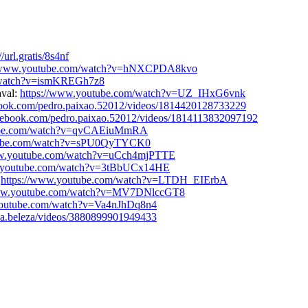
//url.gratis/8s4nf
//www.youtube.com/watch?v=hNXCPDA8kvo
/watch?v=ismKREGh7z8
aval:
https://www.youtube.com/watch?v=UZ_IHxG6vnk
book.com/pedro.paixao.52012/videos/1814420128733229
cebook.com/pedro.paixao.52012/videos/1814113832097192
tube.com/watch?v=qvCAEiuMmRA
tube.com/watch?v=sPU0QyTYCK0
ww.youtube.com/watch?v=uCch4mjPTTE
w.youtube.com/watch?v=3tBbUCx14HE
:
https://www.youtube.com/watch?v=LTDH_EIErbA
www.youtube.com/watch?v=MV7DNlccGT8
youtube.com/watch?v=Va4nJhDq8n4
za.beleza/videos/3880899901949433