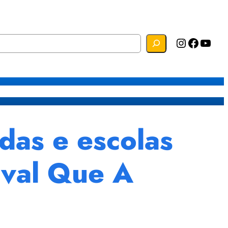
Instagram
Facebook
YouTube
s
Mapa do Site
Webmail
as e escolas
aval Que A